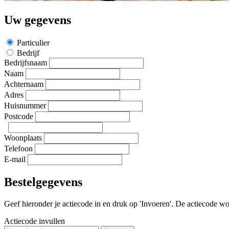
Uw gegevens
Particulier
Bedrijf
Bedrijfsnaam
Naam
Achternaam
Adres
Huisnummer
Postcode
Woonplaats
Telefoon
E-mail
Bestelgegevens
Geef hieronder je actiecode in en druk op 'Invoeren'. De actiecode wor
Actiecode invullen